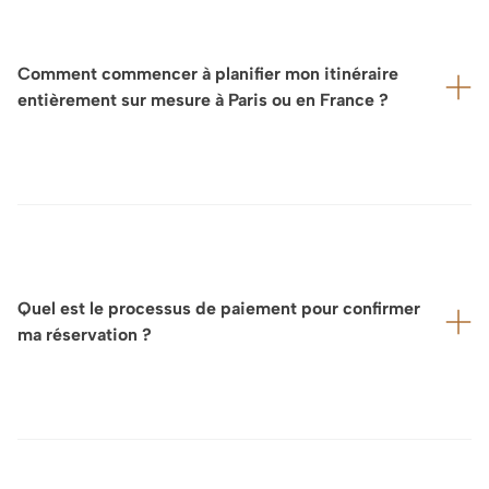
Comment commencer à planifier mon itinéraire
entièrement sur mesure à Paris ou en France ?
L’organisation d’un séjour sur mesure ou d’une
expérience exclusive dépend de la disponibilité de
partenaires et de lieux soigneusement sélectionnés
— souvent privés, confidentiels et parfois proposés
en capacité très limitée, en particulier durant la
Quel est le processus de paiement pour confirmer
haute saison de mai à octobre. Nous vous
ma réservation ?
recommandons donc vivement de nous contacter
dès que vos dates de voyage en France sont
confirmées.
Selon vos préférences et le montant de la réservation,
Vous pourrez ensuite nous faire part de vos centres
nous proposons un règlement par carte bancaire (VISA,
d’intérêt ainsi que de vos souhaits en matière
Mastercard, American Express) ou par virement
d’expériences, de visites et de lieux à découvrir. Sur