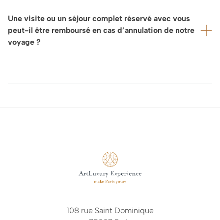
bancaire.
cette base, nous concevrons pour vous un
Une visite ou un séjour complet réservé avec vous
programme entièrement sur mesure, que nous
peut-il être remboursé en cas d’annulation de notre
affinerons et finaliserons ensemble afin qu’il réponde
voyage ?
parfaitement à vos attentes.
Dans la mesure où nous concevons votre visite et votre
séjour sur une base entièrement sur mesure, et que les
conditions d’annulation applicables aux expériences,
visites privées, prestations et autres arrangements
varient sensiblement selon nos partenaires et
prestataires, nos conditions d’annulation sont
généralement définies au cas par cas.
Ces conditions vous sont communiquées avec notre
proposition avant la confirmation de votre réservation.
Nous vous invitons donc à vous référer à notre offre
commerciale pour connaître les modalités d’annulation
108 rue Saint Dominique
applicables.