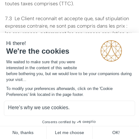
toutes taxes comprises (TTC).
7.3 Le Client reconnaît et accepte que, sauf stipulation
expresse contraire, ne sont pas compris dans les prix :
les assurances, notamment les assurances annulation ou
interruption de voyage ou de séjour, les services à
l’aéroport, les transferts de l’aéroport au lieu de séjour,
les frais de visa, de vaccination, et toutes les dépenses à
caractère personnel (par exemple les dépenses de
restaurant, de nettoyeur, de téléphone, de boissons, de
room service, les pourboires, les frais de formalités
administratives et sanitaires etc.), de même que toutes
prestations de services non expressément mentionnées
sur le Site dans la description des Services ArtLuxury.
7.4 Sauf stipulation contraire, les réductions de prix et
offres spéciales ou promotionnelles mentionnées sur le
Site ne sont pas cumulables entre elles, ni avec d’autres
réductions de prix ou offres promotionnelles proposées