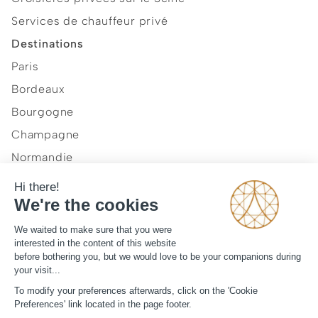
Services de chauffeur privé
Destinations
Paris
Bordeaux
Bourgogne
Champagne
Normandie
Provence et Côte d'Azur
Vallée de la Loire
Notre vision
Journal
Mentions légales
CGV
Contact