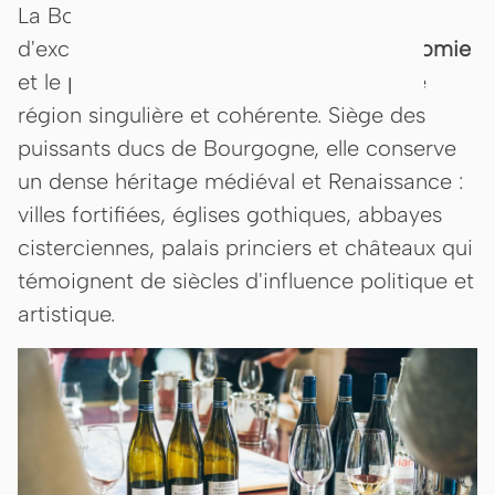
La Bourgogne réunit trois domaines
d'excellence française : le
vin
, la
gastronomie
et le
patrimoine historique
, au sein d'une
région singulière et cohérente. Siège des
puissants ducs de Bourgogne, elle conserve
un dense héritage médiéval et Renaissance :
villes fortifiées, églises gothiques, abbayes
cisterciennes, palais princiers et châteaux qui
témoignent de siècles d'influence politique et
artistique.