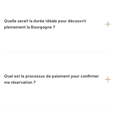
l’ensemble des transferts et des déplacements sur place,
qu’il s’agisse d’un service de chauffeur privé, de trajets
en TGV ou d’autres solutions adaptées.
Quelle serait la durée idéale pour découvrir
pleinement la Bourgogne ?
Nous recommandons généralement un séjour minimum
de deux à trois jours, tandis qu’une semaine complète
offrira l’expérience la plus riche et la plus approfondie de
la région.
Quel est le processus de paiement pour confirmer
ma réservation ?
Selon vos préférences et le montant de la réservation,
nous proposons un règlement par carte bancaire (VISA,