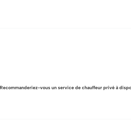
Recommanderiez-vous un service de chauffeur privé à dispos
Pour votre plus grand confort — en particulier si la visite se s
organisons une journée complète de visites et d’expérience