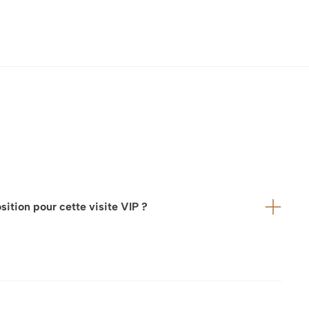
ition pour cette visite VIP ?
itue à une certaine distance de votre hôtel, ou si nous
s exclusives — nous recommandons vivement la