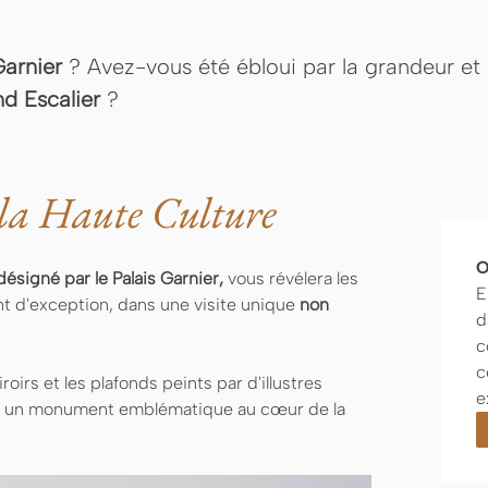
arnier
? Avez-vous été ébloui par la grandeur et l
d Escalier
?
 la Haute Culture
O
désigné par le Palais Garnier,
vous révélera les
E
 d'exception, dans une visite unique
non
d
c
c
roirs et les plafonds peints par d'illustres
e
 un monument emblématique au cœur de la