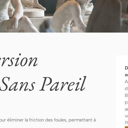
rsion
D
 Sans Pareil
o
A
d
B
p
a
v
ur éliminer la friction des foules, permettant à
l