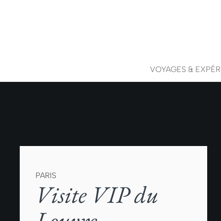
VOYAGES & EXPÉR
PARIS
Visite VIP du
Louvre