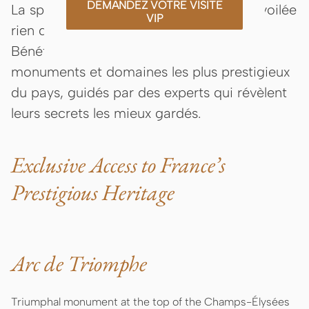
DEMANDEZ VOTRE VISITE
La splendeur du patrimoine français, dévoilée
VIP
rien que pour vous.
Bénéficiez d'un
accès privilégié
aux
monuments et domaines les plus prestigieux
du pays, guidés par des experts qui révèlent
leurs secrets les mieux gardés.
Exclusive Access to France’s
Prestigious Heritage
Arc de Triomphe
Triumphal monument at the top of the Champs-Élysées