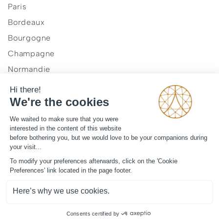
Paris
Bordeaux
Bourgogne
Champagne
Normandie
Provence et Côte d'Azur
Vallée de la Loire
Notre vision
Journal
Mentions légales
CGV
Contact
©
2026
ArtLuxury Experience™