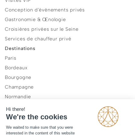
Visites VIP
Conception d'événements privés
Gastronomie & Œnologie
Croisières privées sur le Seine
Services de chauffeur privé
Destinations
Paris
Bordeaux
Bourgogne
Champagne
Normandie
Provence et Côte d'Azur
Vallée de la Loire
Notre vision