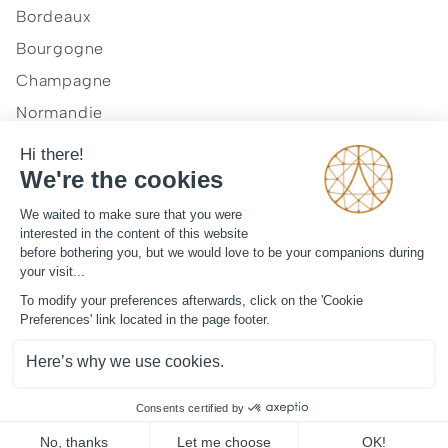
Bordeaux
Bourgogne
Champagne
Normandie
Provence et Côte d'Azur
Vallée de la Loire
Notre vision
Journal
Mentions légales
CGV
Contact
©
2026
ArtLuxury Experience™
Tous droits réservés