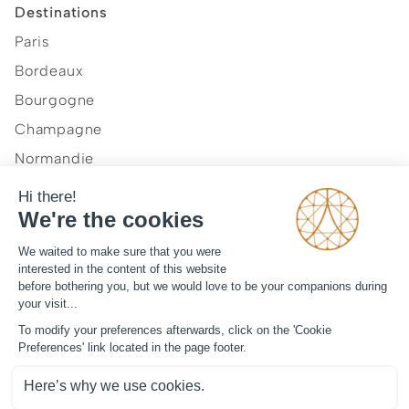
Destinations
Paris
Bordeaux
Bourgogne
Champagne
Normandie
Provence et Côte d'Azur
Vallée de la Loire
Notre vision
Journal
Mentions légales
CGV
Contact