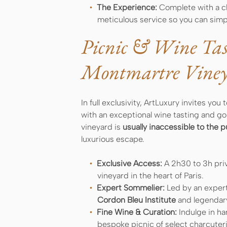
The Experience:
Complete with a cl
meticulous service so you can simpl
Picnic & Wine Tast
Montmartre Vine
In full exclusivity, ArtLuxury invites yo
with an exceptional wine tasting and g
vineyard is
usually inaccessible to the p
luxurious escape.
Exclusive Access:
A 2h30 to 3h priva
vineyard in the heart of Paris.
Expert Sommelier:
Led by an expert
Cordon Bleu Institute
and legendary
Fine Wine & Curation:
Indulge in h
bespoke picnic of select charcuter