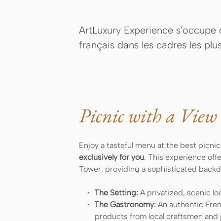
ArtLuxury Experience s'occupe d
français dans les cadres les plu
Picnic with a View 
Enjoy a tasteful menu at the best picnic 
exclusively for you
. This experience off
Tower, providing a sophisticated backdro
The Setting:
A privatized, scenic lo
The Gastronomy:
An authentic Frenc
products from local craftsmen and 