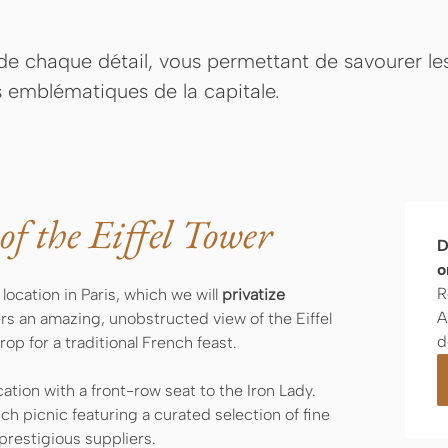
e chaque détail, vous permettant de savourer les 
s emblématiques de la capitale.
of the Eiffel Tower
D
o
R
location in Paris, which we will
privatize
A
ers an amazing, unobstructed view of the Eiffel
d
p for a traditional French feast.
cation with a front-row seat to the Iron Lady.
h picnic featuring a curated selection of fine
prestigious suppliers.