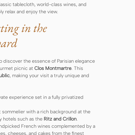
assic tablecloth, world-class wines, and
y relax and enjoy the view.
ing in the
yard
u to discover the essence of Parisian elegance
ourmet picnic at
Clos Montmartre
. This
ublic
, making your visit a truly unique and
te experience set in a fully privatized
 sommelier with a rich background at the
 hotels such as the
Ritz and Crillon
.
andpicked French wines complemented by a
ies, cheeses, and cakes from the finest